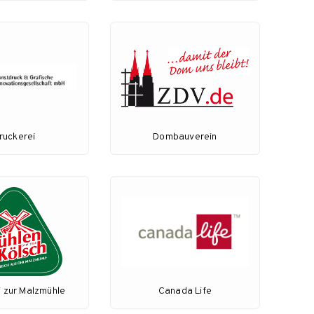
ruckerei
Dombauverein
i zur Malzmühle
Canada Life