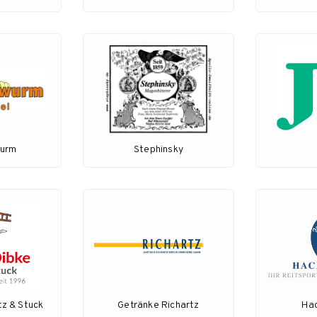
wurm
Stephinsky
tz & Stuck
Getränke Richartz
Ha