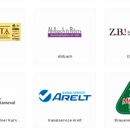
a
Ahlbach
D
Festkommitee Kölner Karneval
Kanalservice Arelt
Brauere