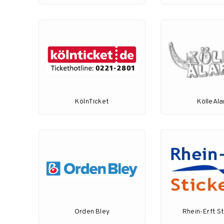
KölnTicket
KölleAl
Orden Bley
Rhein-Erft St