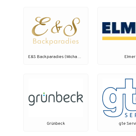
E&S Backparadies (Michael Scholl)
Elmer
Grünbeck
gte Serv