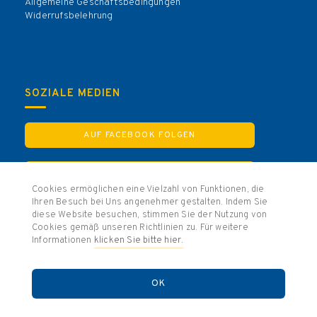
Allgemeine Geschäftsbedingungen
Widerrufsbelehrung
SOZIALE MEDIEN
AUF FACEBOOK FOLGEN
AUF INSTAGRAM FOLGEN
Cookies ermöglichen eine Vielzahl von Funktionen, die
Ihren Besuch bei Uns angenehmer gestalten. Indem Sie
diese Website besuchen, stimmen Sie der Nutzung von
Cookies gemäß unseren Richtlinien zu. Für weitere
Informationen
klicken Sie bitte hier.
© 2025 KG Treuer Husar Blau-Gelb von 1925 e.V. Köln
Partner
Kontakt
Mitgliederbereich
Datenschutz
Impressum
Allgemeine Geschäftsbedingungen
OK
Widerrufsbelehrung