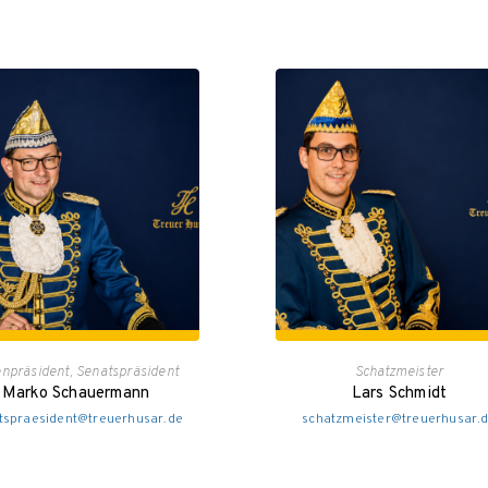
npräsident, Senatspräsident
Schatzmeister
Marko Schauermann
Lars Schmidt
tspraesident@treuerhusar.de
schatzmeister@treuerhusar.