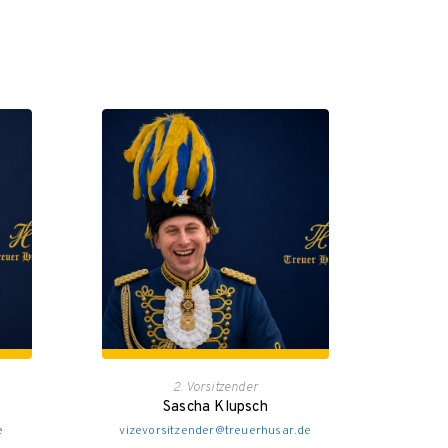
2. Vorsitzender
Sascha Klupsch
e
vizevorsitzender@treuerhusar.de