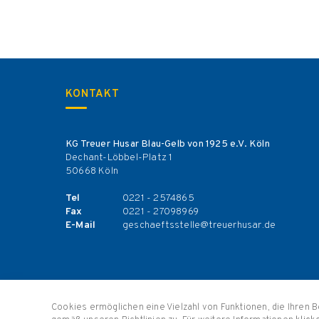
KONTAKT
KG Treuer Husar Blau-Gelb von 1925 e.V. Köln
Dechant-Löbbel-Platz 1
50668 Köln
Tel
0221 - 2574865
Fax
0221 - 27098969
E-Mail
geschaeftsstelle@treuerhusar.de
Cookies ermöglichen eine Vielzahl von Funktionen, die Ihren
© 2025 KG Treuer Husar Blau-Gelb von 1925 e.V. Köln
Partne