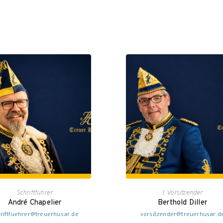
Schriftführer
1. Vorsitzender
André Chapelier
Berthold Diller
riftfuehrer@treuerhusar.de
vorsitzender@treuerhusar.d