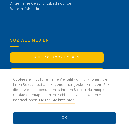
Allgemeine Geschäftsbedingungen
Widerrufsbelehrung
SOZIALE MEDIEN
AUF FACEBOOK FOLGEN
AUF INSTAGRAM FOLGEN
Cookies ermöglichen eine Vielzahl von Funktionen, die
Ihren Besuch bei Uns angenehmer gestalten. Indem Sie
diese Website besuchen, stimmen Sie der Nutzung von
Cookies gemäß unseren Richtlinien zu. Für weitere
Informationen
klicken Sie bitte hier.
© 2025 KG Treuer Husar Blau-Gelb von 1925 e.V. Köln
Partner
Kontakt
Mitgliederbereich
Datenschutz
Impressum
Allgemeine Geschäftsbedingungen
OK
Widerrufsbelehrung