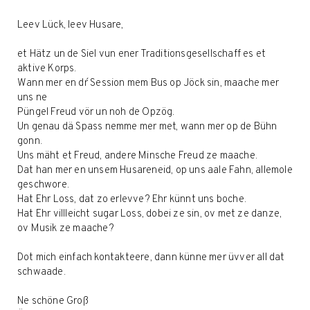
Leev Lück, leev Husare,
et Hätz un de Siel vun ener Traditionsgesellschaff es et
aktive Korps.
Wann mer en dr´ Session mem Bus op Jöck sin, maache mer
uns ne
Püngel Freud vör un noh de Opzög.
Un genau dä Spass nemme mer met, wann mer op de Bühn
gonn.
Uns mäht et Freud, andere Minsche Freud ze maache.
Dat han mer en unsem Husareneid, op uns aale Fahn, allemole
geschwore.
Hat Ehr Loss, dat zo erlevve? Ehr künnt uns boche.
Hat Ehr villleicht sugar Loss, dobei ze sin, ov met ze danze,
ov Musik ze maache?
Dot mich einfach kontakteere, dann künne mer üvver all dat
schwaade.
Ne schöne Groß