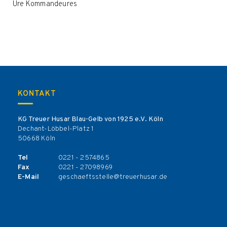
Üre Kommandeures
KONTAKT
KG Treuer Husar Blau-Gelb von 1925 e.V. Köln
Dechant-Löbbel-Platz 1
50668 Köln
Tel
0221 - 2574865
Fax
0221 - 27098969
E-Mail
geschaeftsstelle@treuerhusar.de